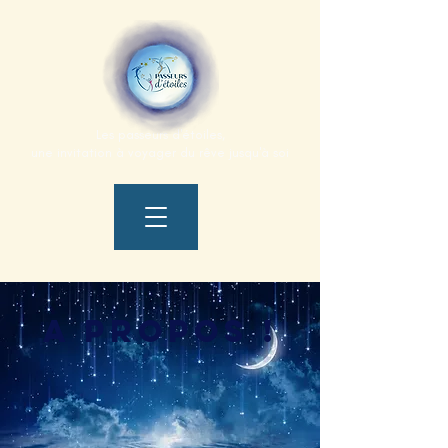
Les passeurs d'étoiles
​,
une invitation à voyager du rêve jusqu'à soi
A propos !