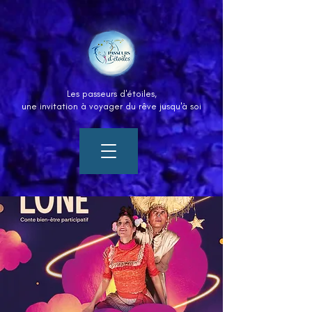
Les passeurs d'étoiles
​,
une invitation à voyager du rêve jusqu'à soi